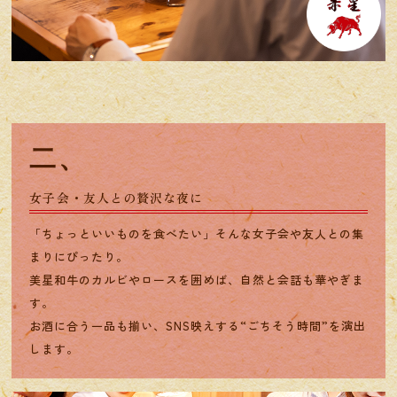
二、
女子会・友人との贅沢な夜に
「ちょっといいものを食べたい」そんな女子会や友人との集
まりにぴったり。
美星和牛のカルビやロースを囲めば、自然と会話も華やぎま
す。
お酒に合う一品も揃い、SNS映えする“ごちそう時間”を演出
します。